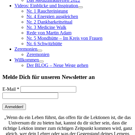
Das Medizinradtreffen 2022
Videos: Einblicke und Inspiration
Nr. 1 Rauchreinigung
Nr. 4 Energien ausgleichen
Nr. 2 Dankbarkeitsritual
Nr. 3 Medicine Walk
Rede von Martin Adam
Nr. 5 Mondhütte – Im Kreis von Frauen
Nr. 6 Schwitzhütte
Zeremonien
Zeremonien
Willkommen
Der BLOG – Neue Wege gehen
Melde Dich für unseren Newsletter an
E-Mail
*
W
enn du ein Leben führst, das offen für die Lektionen ist, die das
Universum dir zu bieten hat, kannst du dir sicher sein, dass die
richtige Lektion immer zum richtigen Zeitpunkt kommen wird, ganz
gleich, wer dein Lehrer oder was der Gegenstand deines Lernens