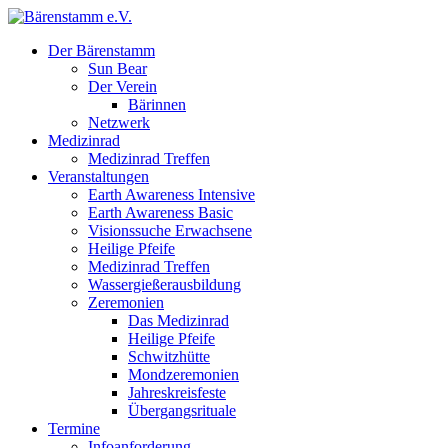
Der Bärenstamm
Sun Bear
Der Verein
Bärinnen
Netzwerk
Medizinrad
Medizinrad Treffen
Veranstaltungen
Earth Awareness Intensive
Earth Awareness Basic
Visionssuche Erwachsene
Heilige Pfeife
Medizinrad Treffen
Wassergießerausbildung
Zeremonien
Das Medizinrad
Heilige Pfeife
Schwitzhütte
Mondzeremonien
Jahreskreisfeste
Übergangsrituale
Termine
Infoanforderung